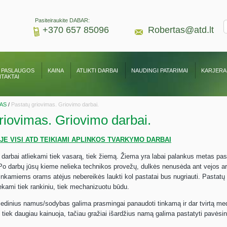
Pasiteiraukite DABAR:
+370 657 85096
Robertas@atd.lt
 PASLAUGOS
KAINA
ATLIKTI DARBAI
NAUDINGI PATARIMAI
KARJERA
TAKTAI
AS
/
Pastatų griovimas. Griovimo darbai.
riovimas. Griovimo darbai.
E VISI ATD TEIKIAMI APLINKOS TVARKYMO DARBAI
darbai atliekami tiek vasarą, tiek žiemą. Žiema yra labai palankus metas pas
o darbų jūsų kieme nelieka technikos provežų, dulkės nenusėda ant vejos ar
inkamiems orams atėjus nebereikės laukti kol pastatai bus nugriauti. Pastatų
liekami tiek rankiniu, tiek mechanizuotu būdu.
dinius namus/sodybas galima prasmingai panaudoti tinkamą ir dar tvirtą med
k tiek daugiau kainuoja, tačiau gražiai išardžius namą galima pastatyti pavėsinę