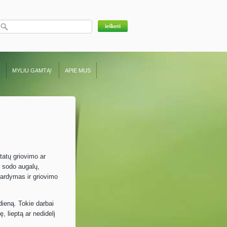
MYLIU GAMTĄ!
APIE MUS
tatų griovimo ar
 sodo augalų,
 ardymas ir griovimo
ieną. Tokie darbai
, lieptą ar nedidelį