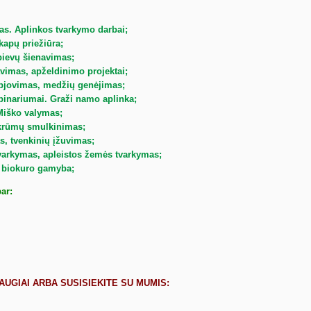
:
as. Aplinkos tvarkymo darbai;
kapų priežiūra;
pievų šienavimas;
vimas, apželdinimo projektai;
pjovimas, medžių genėjimas;
pinariumai. Graži namo aplinka;
Miško valymas;
 krūmų smulkinimas;
s, tvenkinių įžuvimas;
tvarkymas, apleistos žemės tvarkymas;
 biokuro gamyba;
ar:
UGIAI ARBA SUSISIEKITE SU MUMIS: