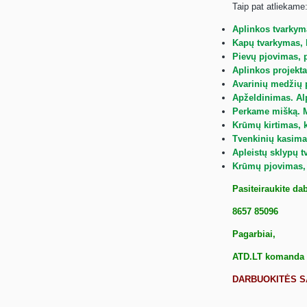
Taip pat atliekame
Aplinkos tvarkym
Kapų tvarkymas, 
Pievų pjovimas, 
Aplinkos projekta
Avarinių medžių 
Apželdinimas. Al
Perkame mišką. 
Krūmų kirtimas,
Tvenkinių kasima
Apleistų sklypų 
Krūmų pjovimas,
Pasiteiraukite dab
8657 85096
Pagarbiai,
ATD.LT komanda
DARBUOKITĖS SA