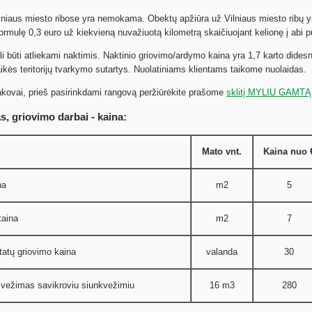
ilniaus miesto ribose yra nemokama. Obektų apžiūra už Vilniaus miesto ribų
ormulę 0,3 euro už kiekvieną nuvažiuotą kilometrą skaičiuojant kelionę į abi 
li būti atliekami naktimis. Naktinio griovimo/ardymo kaina yra 1,7 karto dides
ikės teritorijų tvarkymo sutartys. Nuolatiniams klientams taikome nuolaidas.
kovai, prieš pasirinkdami rangovą peržiūrėkite prašome
sklitį MYLIU GAMT
s, griovimo darbai - kaina:
Mato vnt.
Kaina nuo
na
m2
5
kaina
m2
7
atų griovimo kaina
valanda
30
išvežimas savikroviu siunkvežimiu
16 m3
280