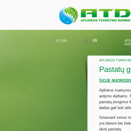
LT
|
EN
ATD
KON
APLINKOS TVARKYM
Pastatų g
ŠIOJE NUORODOJ
Aplinkos tvarkymo 
ardymo darbams. P
pamatų įrengimui t
darbai gali būti at
Griaunant senus me
yra lėtesni bei šie
ūkinį pastatą.