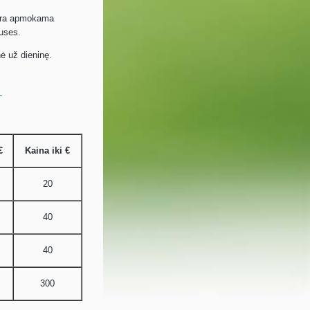
 yra apmokama
puses.
nė už dieninę.
Ą
€
Kaina iki
€
20
40
40
300