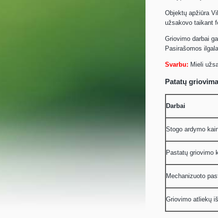
Objektų apžiūra V
užsakovo taikant f
Griovimo darbai ga
Pasirašomos ilgala
Svarbu:
Mieli užsa
Patatų griovima
Darbai
Stogo ardymo kai
Pastatų griovimo 
Mechanizuoto past
Griovimo atliekų 